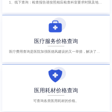
1、线下查询：检查报告请按照相应检查科室要求时限及地点领取；化验报告请按照检验告知单提示时间自行至门诊区域自助机打印。 2、线上查询：可通过北京地坛医院智慧服务平台查询报告结果。
科研教学
院务公开
院庆专栏
医疗服务价格查询
中文版
EN
医疗费用查询是医院加强医德风建设的又一举措，解决了患者不便问“金”的难题，增加了医疗费用的透明度，有利于患者对医疗费使用情况的监督，抑制了医院的不正之风，提高了医院的社会效益和经济效益。
登录
医用耗材价格查询
可查询各类医用耗材的价格。