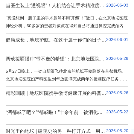
2026-06-03
当医生装上“透视眼”！人机结合让手术精准度再升级
地坛足迹、韶光医者、医患情谊、医脉琼影四个篇章，用人工智能
的科技手段复现老照片，激活院史记忆，让AI（爱）在时光中绵
“真没想到，脑子里的手术竟然不用‘开瓢’！”近日，在北京地坛医院
延。医患情谊篇-点击观看视频-地坛的故事里永远有医患同心的一
神经外科，60多岁的患者刘叔叔在得知自己将通过鼻腔完成颅内肿
章从前，它藏在泛黄的影像里如今，它在 AI 的复现中流淌未…
瘤穿刺活检时惊喜道。日前，针对刘叔叔（化名）身患多种基础疾
2026-06-01
健康成长，地坛护航。在这个属于你们的日子里，愿每一步奔跑都轻盈，每一次呼吸都安心。祝所有小朋友，儿童节快乐，岁岁安康。
病、无法耐受传统开颅手术的情况，地坛医院神经外科团队在国内
前沿技术——脑外科和脊柱外科手术导航机器人的助力下，为其实
施了经鼻微创手术，不仅免去了患者在头皮上“动刀”的痛苦，更为
2026-05-28
两载援疆播种“带不走的希望”：北京地坛医院刘华放援疆归来
高龄复杂病例的治疗开辟了新路径。手术台旁的监护仪…
5月27日晚上，一架自新疆飞往北京的航班平稳降落在首都机场。
北京地坛医院妇产科医生刘华放圆满完成两年的援疆医疗任务，顺
利返抵首都。2024年5月21日，他作为第十一批第二期援疆医疗队
2026-05-26
精彩回顾｜地坛医院携手微博健康开展的科普宣传周落幕~一起跟随镜头重温这场健康之旅吧！
成员开启了医疗援疆路，为给边疆妇科诊疗种下“带不走的希望”，
一年之期结束后，他毅然选择继续坚守和田地区，如今两年援疆圆
满结束，在机场见到专程前来接机的北京地坛医院党委书记潘峰、
2026-05-22
“酒都戒了吧？”“都戒啦！”十余年前，被消化内科李坪主任团队从“鬼门关”里救回来的董先生，最近回访“救命恩人”，还递上了一份最暖的“健康答卷”。
妇产科主任李丽与党办同仁，刘华放满心暖意。两年的医疗…
2026-05-20
时光里的地坛 | 建院史的另一种打开方式：用AI讲述地坛医院的八十年