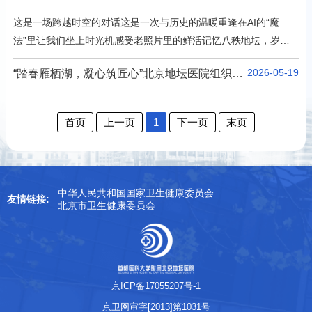
这是一场跨越时空的对话这是一次与历史的温暖重逢在AI的“魔
法”里让我们坐上时光机感受老照片里的鲜活记忆八秩地坛，岁月
为笺。值此建院80周年之际，我们推出“时光里的地坛”专栏，围绕
2026-05-19
“踏春雁栖湖，凝心筑匠心”北京地坛医院组织职工春游活动 定格一段慢下来的时光，在雁栖湖的潋滟波光中，我们不仅收藏了整个春天的明媚，更将那份守护健康的‘仁心’，悄悄种进了风里~
地坛足迹、韶光医者、医患情谊、医脉琼影四个篇章，用人工智能
的科技手段复现老照片，激活院史记忆，让AI（爱）在时光中绵
延。地坛足迹篇-点击观看视频-在历史的书页里延伸在时代的浪潮
首页
上一页
1
下一页
末页
中向前足迹所至，皆为初心岁月所证，皆是担当
中华人民共和国国家卫生健康委员会
友情链接:
北京市卫生健康委员会
京ICP备17055207号-1
京卫网审字[2013]第1031号