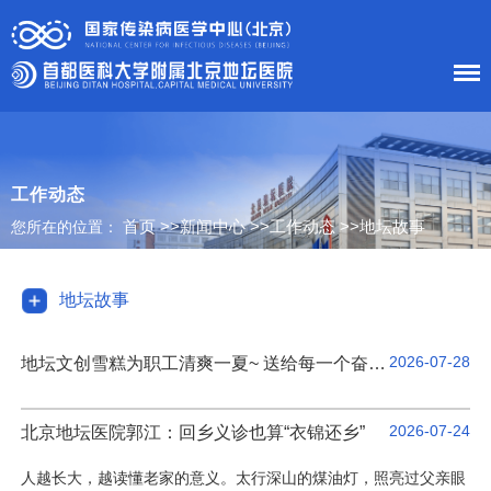
首 页
医院概况
工作动态
首页
>>
新闻中心
>>
工作动态
>>
地坛故事
您所在的位置：
患者服务
科室导航
地坛故事
护理工作
2026-07-28
地坛文创雪糕为职工清爽一夏~ 送给每一个奋斗的你
新闻中心
2026-07-24
北京地坛医院郭江：回乡义诊也算“衣锦还乡”
党建工作
人越长大，越读懂老家的意义。太行深山的煤油灯，照亮过父亲眼