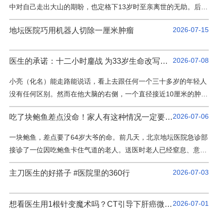
科研教学
中对自己走出大山的期盼，也定格下13岁时至亲离世的无助。后
来，他在北京当了一名肝脏肿瘤医生，见过很多和当年父亲一样痛
2026-07-15
地坛医院巧用机器人切除一厘米肿瘤
院务公开
苦的患者。每年踏上回乡的 “太行号” 高铁，他都会带上听诊器回到
老家……一篇来自北京地坛医院肿瘤诊治中心主任医师郭江的半生
院庆专栏
自述，以医术弥补年少遗憾，以初心守护故土乡亲。一袭白衣，是
2026-07-08
医生的承诺：十二小时鏖战 为33岁生命改写轨迹
他的行医之路，亦是此生最长情的归途。老家是个很神奇的…
小亮（化名）能走路能说话，看上去跟任何一个三十多岁的年轻人
中文版
EN
没有任何区别。然而在他大脑的右侧，一个直径接近10厘米的肿
瘤，已经悄悄占据了他颅腔内将近四分之一的容积。更让人捏一把
登录
2026-07-06
吃了块鲍鱼差点没命！家人有这种情况一定要注意——
汗的是——肿瘤长到这么大，他几乎没什么感觉。患者家属回
忆：“他就是眼睛不舒服，视力模糊。去了眼科医院，人家说没什
一块鲍鱼，差点要了64岁大爷的命。前几天，北京地坛医院急诊部
么问题，让去照照脑袋。结果一照，发现肿瘤特别大。”这颗肿瘤
接诊了一位因吃鲍鱼卡住气道的老人。送医时老人已经窒息、意识
的可怕之处，在于它周围有三个“不能碰”的地方：人的生命中枢
丧失，情况万分凶险。好在抢救及时，医生迅速为老人气管插管取
下…
2026-07-03
主刀医生的好搭子 #医院里的360行
出鲍鱼，老人最终转危为安，即将康复出院。一块鲍鱼，为何如此
凶险？医生一问才知道，这位大爷有脑梗病史，平时吃饭就偶尔会
呛一下。一次呛咳可能是预警，一块鲍鱼也能成为致命诱因。脑梗
2026-07-01
想看医生用1根针变魔术吗？CT引导下肝癌微波消融术来咯！
患者，尤其是已存在吞咽功能障碍的人，吞咽反射减弱，食…