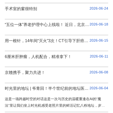
2026-06-24
手术室的窗很特别
2026-06-18
“五位一体”养老护理中心上线啦！ 近日，北京地坛医院顺义院区老年护理中心正式揭牌
2026-06-15
用一根针，14年间“灭火”3次！CT引导下肝癌微波消融术再成功
2026-06-11
6厘米肝肿瘤，人机配合，精准拿下！
2026-06-08
京赣携手，聚力共进！
2026-06-04
时光里的地坛 | 爷青回！半个世纪前的地坛医患情，暖到了今天
这是一场跨越时空的对话这是一次与历史的温暖重逢在AI的“魔
法”里让我们坐上时光机感受老照片里的鲜活记忆八秩地坛，岁月
为笺。值此建院80周年之际，我们推出“时光里的地坛”专栏，围绕