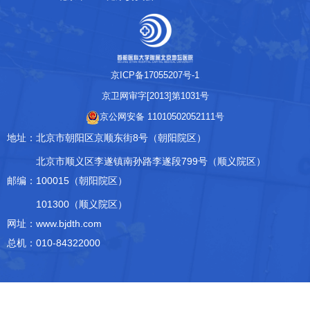
科研教学
院务公开
京ICP备17055207号-1
院庆专栏
京卫网审字[2013]第1031号
京公网安备 11010502052111号
中文版
EN
地址：
北京市朝阳区京顺东街8号（朝阳院区）
登录
北京市顺义区李遂镇南孙路李遂段799号（顺义院区）
邮编：
100015（朝阳院区）
101300（顺义院区）
网址：www.bjdth.com
总机：010-84322000