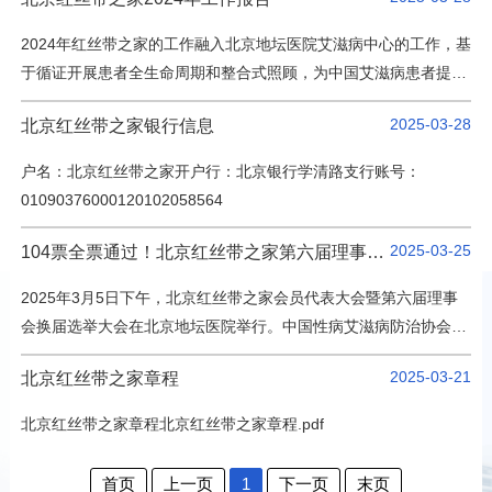
2024年，监事会通过列席理事会和常务理事会议，对社团财务、运
科研教学
营管理和社团内部控制进行监督。同时在监事会内部逐步完善工作
2024年红丝带之家的工作融入北京地坛医院艾滋病中心的工作，基
机制，针对理事会决策和社团财务、运营风险的深入研究，提出了
院务公开
于循证开展患者全生命周期和整合式照顾，为中国艾滋病患者提供
意见和建议，从整体上增强了对社团依法开展社团活动的监…
高质量社会服务，在国传平台输出红丝带关怀模式。红丝带之家在
院庆专栏
2025-03-28
北京红丝带之家银行信息
主管领导、艾滋病中心主任的指导下，与全体工作人员围绕医院中
心工作稳步推进，在基于社区组织检测、患者关怀质量、服务效
户名：北京红丝带之家开户行：北京银行学清路支行账号：
率、项目申报、社会影响等方面取得实效。现汇报如下：一、基于
01090376000120102058564
中文版
EN
健康彩虹检测点开展好HIV检测服务。检测量4830人次（2023…
登录
2025-03-25
104票全票通过！北京红丝带之家第六届理事、监事会换届选举圆满完成
2025年3月5日下午，北京红丝带之家会员代表大会暨第六届理事
会换届选举大会在北京地坛医院举行。中国性病艾滋病防治协会会
长郝阳、北京市疾控局局长黄若刚、世界卫生组织驻华办事处高级
2025-03-21
北京红丝带之家章程
技术官员陈仲丹、中国预防性病艾滋病基金会常务副理事长刘中
夫、中国疾控中心艾防中心首席专家韩孟杰、北京市性病艾滋病防
北京红丝带之家章程北京红丝带之家章程.pdf
治协会会长黄春、北京市疾控局传防处处长纪晋文、北京红丝带之
家第二届会长滕秀琴、国家传染病医学中心（北京）主任首都医…
首页
上一页
1
下一页
末页