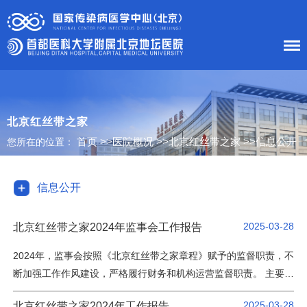
首 页
医院概况
北京红丝带之家
首页
>>
医院概况
>>
北京红丝带之家
>>
信息公开
您所在的位置：
患者服务
科室导航
信息公开
护理工作
2025-03-28
北京红丝带之家2024年监事会工作报告
新闻中心
2024年，监事会按照《北京红丝带之家章程》赋予的监督职责，不
断加强工作作风建设，严格履行财务和机构运营监督职责。 主要开
党建工作
展了以下工作：（一）坚持定期会议制度，加强内部工作协调。
2025-03-28
北京红丝带之家2024年工作报告