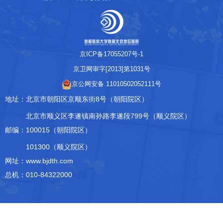
科研教学
院务公开
京ICP备17055207号-1
院庆专栏
京卫网审字[2013]第1031号
京公网安备 11010502052111号
中文版
EN
地址：
北京市朝阳区京顺东街8号（朝阳院区）
登录
北京市顺义区李遂镇南孙路李遂段799号（顺义院区）
邮编：
100015（朝阳院区）
101300（顺义院区）
网址：www.bjdth.com
总机：010-84322000