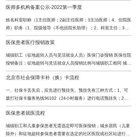
科室副主任；4、无）在岗状态（1在职、2退休、3退休后返聘）类
医师多机构备案公示-2022第一季度
别执业机构执业范围多机构备案数量多机构备案名称备注杨民肝病
二科141临床首都医科大学附属北京地坛医院内科专业(传染病)2北
姓名科室职称（1主任医师；2副主任医师；3主治医师；4、住院医
京五路居中医医院;北京王府中西医结合医院;刘彦春皮肤性病科142
师）职务（1、院级领导（不包括院长助理）；2、科室主任；3、
临床首都医科大学附属北京地坛医院皮肤病与性病专业1北…
科室副主任；4、无）在岗状态（1在职、2退休、3退休后返聘）类
医保患者医疗报销政策
别主执业机构执业范围多机构备案数量多机构备案名称备注填写说
明填写科室全称填写数字代码填写行政职务编号代码，如涉及多项
城镇职工（征地超转人员与灵活就业人员）医保门诊报销 医保住院
职务，请依次填写填写数字代码请核对，如与实际情况不符请修改
报销备注：征地超转与灵活就业人员报销比例与城镇职工相同 城乡
并在备注中说明请核对，如与实际情况不符请修改并在备注…
居民医保门（急）诊报销医保住院报销
北京市社会保障卡补（换）卡流程
一、社保卡丢失后，应先进行预挂失。预挂失有三种方式：1、可
拨打社保卡服务热线96102（24小时服务）进行电话预挂失；2、
可持本人身份证到社会保障卡服务网点进行书面预挂失；二、预挂
医保患者就医流程
失后找到了社保卡，如着急就医，持卡人可携带社保卡及身份证到
任意的社保卡服务网点办理撤销预挂失手续，撤销后社保卡可以立
城镇职工和儿童参保患者无需选定即可医保报销，城乡居民（儿童
即使用；如不着急就医，社保卡预挂失有效期是10天，10天之后自
除外）和征地超转参保患者需要在选定的社区医院或社区站进行社