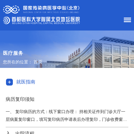
首 页
医院概况
医疗服务
首页
您所在的位置：
患者服务
科室导航
就医指南
护理工作
病历复印须知
新闻中心
一、 复印病历的方式：线下窗口办理： 持相关证件到门诊大厅一
层病案复印窗口，填写复印病历申请表后办理复印，门诊收费窗口
党建工作
交费。线上办理邮寄：微信关注“51出院”公众号，选择“邮寄服务-
入、出院流程