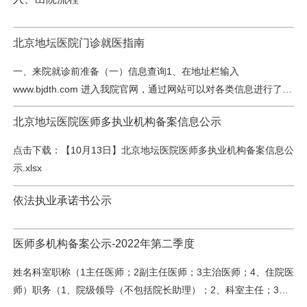
病案邮寄”，选择医院，提交个人信息并预支付费用，待审核后，
科研教学
可办理病历邮寄服务或自提服务。 二、 线上办理指南三、根据
《医疗机构病历管理规定》【国卫医发〔2013〕31号】文件的规
北京地坛医院门诊就医指南
院务公开
定，申请人需提供以下相关证件及证明材料：申请人证明材料患…
一、来院就诊前准备（一）信息查询1、在地址栏输入
院庆专栏
www.bjdth.com 进入我院官网，通过网站可以对各类信息进行了解
和查询。2、微信关注“北京地坛医院”、微信公众号，了解医院相关
北京地坛医院医师多执业机构备案信息公示
信息。3、拨打咨询电话010-84323034，咨询相关所需信息。4、
中文版
EN
如是复诊患者或离医院较近患者，可以直接到门诊楼一层的“门诊
点击下载：【10月13日】北京地坛医院医师多执业机构备案信息公
登录
服务中心”当面咨询相关信息。（二）就诊资料准备1、我院实名制
示.xlsx
就医，无医保卡/异地医保卡、医保电子凭证/异地医保电子凭证、
就…
依法执业承诺书公示
医师多机构备案公示-2022年第二季度
姓名科室职称（1主任医师；2副主任医师；3主治医师；4、住院医
师）职务（1、院级领导（不包括院长助理）；2、科室主任；3、