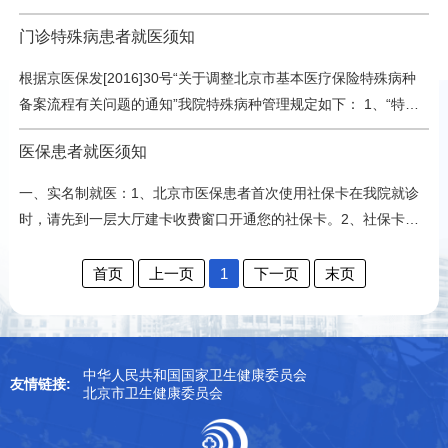
动解除挂失，社保卡即可使用。（加载金融功能的二代卡，社…
保卡转诊，方可在我院医保报销。医保患者门（急）诊就医流程：
门诊特殊病患者就医须知
1、患者持社会保障卡在京医通自助机挂号，产检患者挂号全额结
算，其他医保患者按享受待遇实时结算，如需“门诊收费票据”请到
根据京医保发[2016]30号“关于调整北京市基本医疗保险特殊病种
窗口打印。2、就诊时，患者主动出示社会保障卡，进行实名制就
备案流程有关问题的通知”我院特殊病种管理规定如下： 1、“特殊
医。3、交费时，须持社会保障卡在京医通自助机进行自助…
病种”办理要求参保人员患恶性肿瘤门诊治疗、多发性硬化、黄斑
医保患者就医须知
变性眼内注射治疗、血友病、再生障碍性贫血、肾透析及肾移植、
肝移植、肺移植（定点医院北京朝阳医院、安贞医院、中日友好医
一、实名制就医：1、北京市医保患者首次使用社保卡在我院就诊
院）、心脏移植（定点医院阜外医院、安贞医院）需长期服用抗排
时，请先到一层大厅建卡收费窗口开通您的社保卡。2、社保卡仅
异药，可提出“特种病种”申请。 …
限本人使用。对参保人员病情稳定需要长期服用同类药品，但因患
有精神类疾病或行动不便、长期卧床等原因，不能到定点医疗机构
首页
上一页
1
下一页
末页
就医时，可由参保人员家属持患者有效身份证明(身份证和社保
卡)、确诊医院的门诊病历(或出院诊断证明)来院代开药品。3、持
社保卡在京医通自助机挂号、缴费（门诊特殊病患者在特殊病窗…
中华人民共和国国家卫生健康委员会
友情链接:
北京市卫生健康委员会