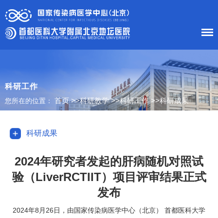
首 页
医院概况
科研工作
首页
>>
科研教学
>>
科研工作
>>
科研成果
您所在的位置：
患者服务
科室导航
科研成果
护理工作
2024年研究者发起的肝病随机对照试
验（LiverRCTIIT）项目评审结果正式
新闻中心
发布
党建工作
2024年8月26日，由国家传染病医学中心（北京） 首都医科大学