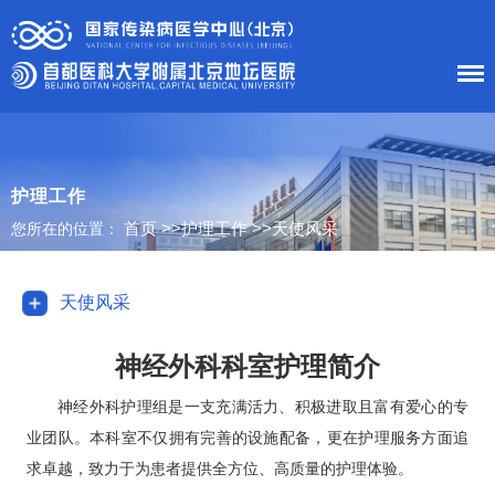
首 页
医院概况
护理工作
首页
>>
护理工作
>>
天使风采
您所在的位置：
患者服务
科室导航
天使风采
护理工作
神经外科科室护理简介
新闻中心
神经外科
护理组是一支充满活力、积极进取且富有爱心的专
业团队。本科室不仅拥有完善的设施配备，更在护理服务方面追
党建工作
求卓越，致力于为患者提供全方位、高质量的护理体验。