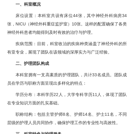
科研教学
一、科室概况
床位设置：本科室共设有床位44张，其中
神经外科
病房34
院务公开
张，NICU（
神经外科
重症监护室）10张。这样的配置确保了各类
神经外科
患者均能得到及时有效的治疗与护理。
院庆专栏
疾病范围：目前，科室收治的疾病种类涵盖了
神经外科
的所
有亚专业，展现了团队在该领域的深厚实力与广泛经验。
中文版
EN
二、护理团队构成
登录
本科室拥有一支高素质的护理团队，共计33名成员。团队成
员在学历与职称方面呈现出多样化的特点：
学历分布：本科学历22人，大学专科学历11人，体现了团队
在专业知识方面的扎实基础。
职称结构：包括主管护师8名、护师14名、护士11名，不同
层级的护理人员共同协作，确保护理工作的专业性与高效性。