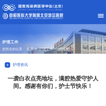
首 页
医院概况
护理工作
首页
>>
护理工作
>>
护理资讯
您所在的位置：
患者服务
科室导航
护理资讯
护理工作
一袭白衣点亮地坛，满腔热爱守护人
间。感谢有你们，护士节快乐！
新闻中心
党建工作