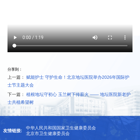
科研教学
院务公开
院庆专栏
中文版
EN
登录
分享到：
上一篇：
赋能护士 守护生命！北京地坛医院举办2026年国际护
士节主题大会
下一篇：
植根地坛守初心 玉兰树下传薪火 —— 地坛医院新老护
士共植希望树
中华人民共和国国家卫生健康委员会
友情链接:
北京市卫生健康委员会