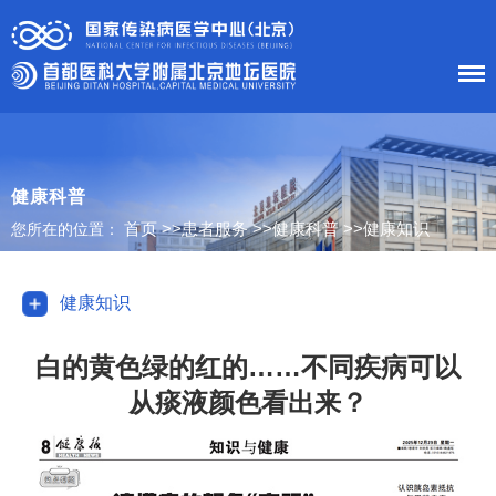
首 页
医院概况
健康科普
首页
>>
患者服务
>>
健康科普
>>
健康知识
您所在的位置：
患者服务
科室导航
健康知识
护理工作
白的黄色绿的红的……不同疾病可以
从痰液颜色看出来？
新闻中心
党建工作