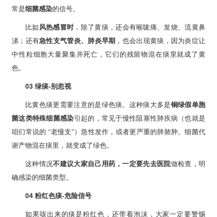
常是
细菌感染
的信号。
比如
风热感冒
时
，除了黄痰，还会有喉咙痛、发烧、流黄鼻
涕；还有
急性支气管炎、肺炎早期
，也会出现黄痰，因为炎症让
中性粒细胞大量聚集并死亡，它们的残留物混在痰里就成了黄
色。
03
绿痰-别忽视
比黄色痰更需要注意的是绿色痰。这种痰大多是
铜绿假单胞
菌这类特殊细菌感染
引起的，常见于慢性阻塞性肺疾病（也就是
咱们常说的 “老慢支”）急性发作，或者更严重的肺脓肿。细菌代
谢产物混在痰里，就变成了绿色。
这种情况
不建议大家自己用药，一定要先去医院
做检查，明
确感染的细菌类型。
04
粉红色痰-危险信号
如果咳出来的痰是粉红色，还带着泡沫，大家一定要警惕