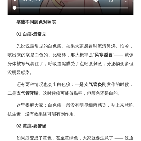
痰液不同颜色对照表
01
白痰-最常见
先说说最常见的白色痰。如果大家感冒时流清鼻涕、怕冷，
咳出来的痰是白色的、比较稀，那大概率是“
风寒感冒
”—— 就像
身体被寒气裹住了，呼吸道黏膜受了点轻微刺激，分泌物变多但
没明显感染。
还有两种情况也会出白色痰：一是
支气管炎
刚发作的时候，
二是
支气管哮喘
。这时候痰可能偏黏稠，但颜色还是白的。
这里提醒大家：白色痰一般没有明显细菌感染，别上来就吃
抗生素，没有效果还可能有副作用。
02
黄痰-要警惕
如果痰变成了黄色，甚至黄绿色，大家就要注意了 —— 这通