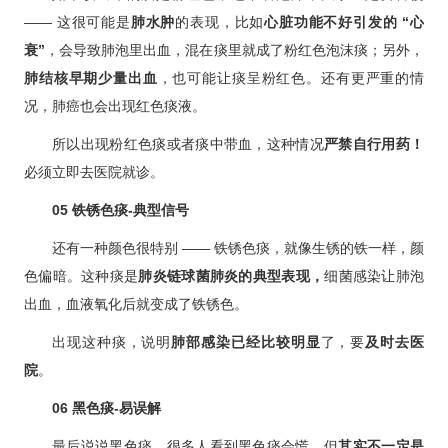
—— 这很可能是
肺水肿
的表现，比如
心脏功能不好引发的 “心
衰”
，会导致肺泡里出血，混在痰里就成了粉红色泡沫痰；另外，
肺结核早期少量出血
，也可能让痰呈粉红色。还有更严重的情
况，肺癌也会出现红色痰液。
所以出现粉红色痰或者痰中带血，这种情况
严禁自行用药！
必须立即去医院就诊。
05
铁锈色痰-典型信号
还有一种颜色很特别 —— 铁锈色痰，就像生锈的铁一样，颜
色偏暗。这种痰是
肺炎链球菌肺炎的典型表现，
细菌感染让肺泡
出血，血液氧化后就变成了铁锈色。
出现这种痰，说明
肺部感染已经比较明显
了，要
及时去医
院
。
06
黑色痰-易误解
最后说说黑色痰。很多人看到黑色痰会慌，但
其实不一定是