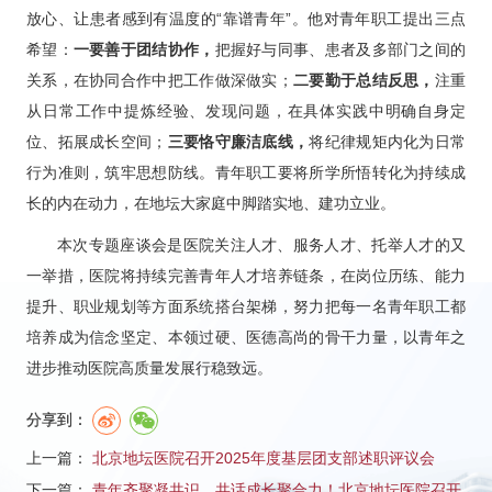
放心、让患者感到有温度的“靠谱青年”。他对青年职工提出三点
希望：
一要善于团结协作，
把握好与同事、患者及多部门之间的
关系，在协同合作中把工作做深做实；
二要勤于总结反思，
注重
从日常工作中提炼经验、发现问题，在具体实践中明确自身定
位、拓展成长空间；
三要恪守廉洁底线，
将纪律规矩内化为日常
行为准则，筑牢思想防线。青年职工要将所学所悟转化为持续成
长的内在动力，在地坛大家庭中脚踏实地、建功立业。
本次专题座谈会是医院关注人才、服务人才、托举人才的又
一举措，医院将持续完善青年人才培养链条，在岗位历练、能力
提升、职业规划等方面系统搭台架梯，努力把每一名青年职工都
培养成为信念坚定、本领过硬、医德高尚的骨干力量，以青年之
进步推动医院高质量发展行稳致远。
分享到：
上一篇：
北京地坛医院召开2025年度基层团支部述职评议会
下一篇：
青年齐聚凝共识，共话成长聚合力！北京地坛医院召开