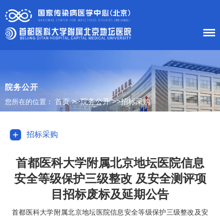
首 页
医院概况
院务公开
首页
>>
院务公开
>>
招标采购
您所在的位置：
患者服务
科室导航
招标采购
护理工作
首都医科大学附属北京地坛医院信息
安全等级保护三级整改 及安全测评项
新闻中心
目招标废标及延期公告
党建工作
首都医科大学附属北京地坛医院信息安全等级保护三级整改及安