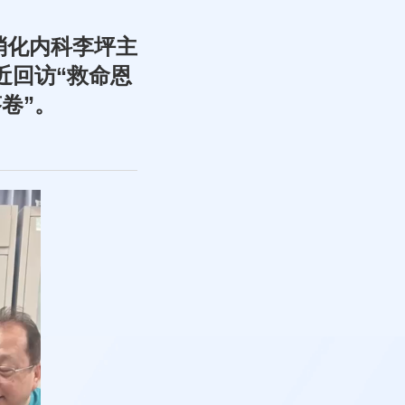
消化内科李坪主
近回访“救命恩
卷”。