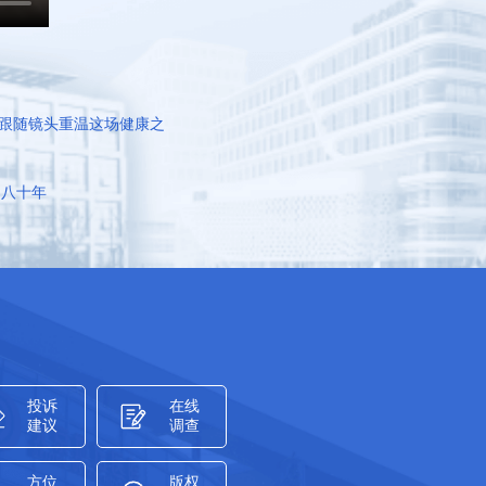
跟随镜头重温这场健康之
的八十年
投诉
在线
建议
调查
方位
版权