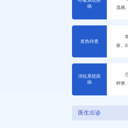
呼吸系统疾
病
流感
治疗
发热待查
疹、
感染
复杂
查等
消化系统疾
病
样便
感染
因，
退、
医生出诊
病毒
等。