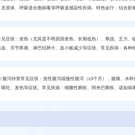
、支原体、呼吸道合胞病毒等呼吸道感染性疾病。特色诊疗：结合影
呼吸道感染，提供抗感染及呼吸支持综合方案。
常见症状：发热（尤其是不明原因发热、长期低热）、寒战、乏力、
出血、关节疼痛、淋巴结肿大、血小板减少等症状。常见疾病：各种
性疾病，如布氏杆菌病、结核病、传染性单核细胞增多征、发热伴血
的炎症性、免疫性、肿瘤性疾病等。特色诊疗：通过分子诊断技术（
快速锁定病因，缩短确诊时间，提供个性化治疗方案。
① 腹泻待查常见症状：急性腹泻或慢性腹泻（≥3个月），腹痛、水
、呕吐、发热等症状。常见疾病：细菌性痢疾、阿米巴痢疾、诺如病
、其他肠道病毒性感染等。特色诊疗：肠道门诊采用“当日检查+当日
结合饮食指导与健康宣教，控制疾病传播风险。② 肝功异常待查常见
黄疸（皮肤发黄）、肝功能异常（各种原因引起的转氨酶升高、胆红
性肝炎（如甲肝、戊肝、乙肝、丙肝）、EB病毒肝炎、巨细胞病毒肝
特色诊疗：综合肝功能检查、影像学检查及病原学检测，精准诊断病