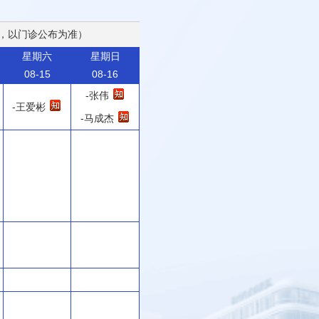
，以门诊公布为准）
星期六
星期日
08-15
08-16
-张伟
-王爱彬
-马成杰