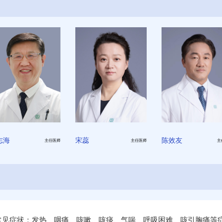
志海
宋蕊
陈效友
主任医师
主任医师
主
常见症状：发热、咽痛、咳嗽、咳痰、气喘、呼吸困难、咳引胸痛等