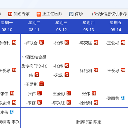
师
知名专家
正主任医师
停诊
（
*
出诊信息仅供参考
星期一
星期二
星期三
星期四
星期五
08-10
08-11
08-12
08-13
08-14
-徐艳利
-卢联合
-张伟
-蒋荣猛
-王爱彬
中西医结合感
染专病门诊-张
-张伟
-王爱彬
-徐艳利
-王爱彬
伟
-宋蕊
-王爱彬
-张伟
-张伟
-王爱彬
-张伟
-魏丽荣
-陈志海
-宋蕊
-李兴旺
-徐艳利
-凌伟
病特需-李兴
肝病特需-陈志