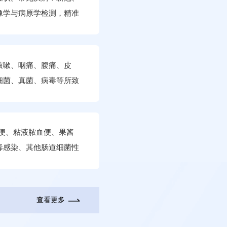
像学与病原学检测，精准
咳嗽、咽痛、腹痛、皮
细菌、真菌、病毒等所致
小板减少综合征等，以及
如二代测序）、免疫学检
样便、粘液脓血便、果酱
毒感染、其他肠道细菌性
诊疗”模式，快速查明病
症状：乏力、食欲减
素升高）等。常见疾病：
查看更多
炎、肝硬化、肝脓肿
因，提供系统治疗方案。